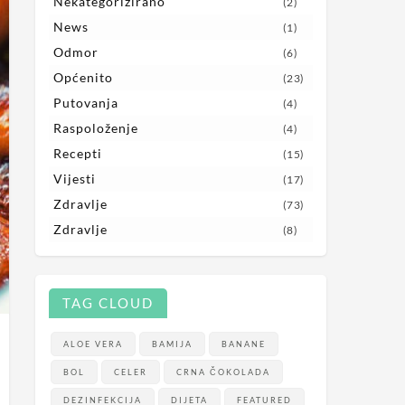
Nekategorizirano
(2)
News
(1)
Odmor
(6)
Općenito
(23)
Putovanja
(4)
Raspoloženje
(4)
Recepti
(15)
Vijesti
(17)
Zdravlje
(73)
Zdravlje
(8)
TAG CLOUD
ALOE VERA
BAMIJA
BANANE
BOL
CELER
CRNA ČOKOLADA
DEZINFEKCIJA
DIJETA
FEATURED