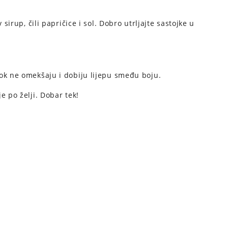
 sirup, čili papričice i sol. Dobro utrljajte sastojke u
dok ne omekšaju i dobiju lijepu smeđu boju.
e po želji. Dobar tek!