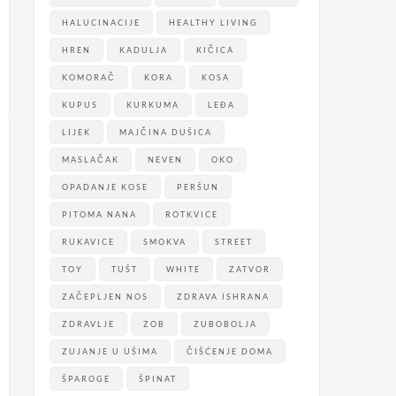
HALUCINACIJE
HEALTHY LIVING
HREN
KADULJA
KIČICA
KOMORAČ
KORA
KOSA
KUPUS
KURKUMA
LEĐA
LIJEK
MAJČINA DUŠICA
MASLAČAK
NEVEN
OKO
OPADANJE KOSE
PERŠUN
PITOMA NANA
ROTKVICE
RUKAVICE
SMOKVA
STREET
TOY
TUŠT
WHITE
ZATVOR
ZAČEPLJEN NOS
ZDRAVA ISHRANA
ZDRAVLJE
ZOB
ZUBOBOLJA
ZUJANJE U UŠIMA
ČIŠĆENJE DOMA
ŠPAROGE
ŠPINAT