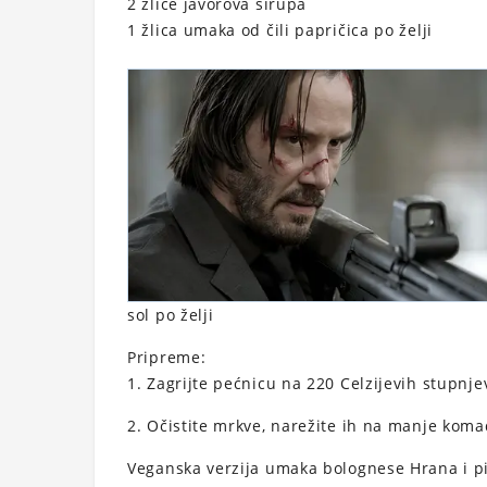
2 žlice javorova sirupa
1 žlica umaka od čili papričica po želji
sol po želji
Pripreme:
1. Zagrijte pećnicu na 220 Celzijevih stupnje
2. Očistite mrkve, narežite ih na manje komad
Veganska verzija umaka bolognese Hrana i p