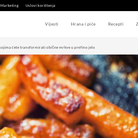
Marketing
Uslovi korištenja
Vijesti
Hrana i piće
Recepti
Z
s kojima ćete transformirati obične mrkve u prefino jelo