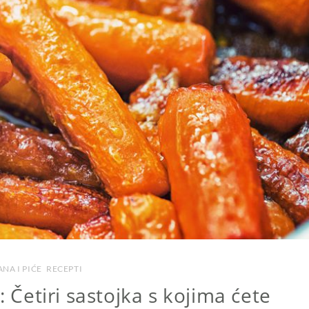
NA I PIĆE
,
RECEPTI
: Četiri sastojka s kojima ćete