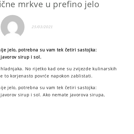
ične mrkve u prefino jelo
25/03/2021
je jelo, potrebna su vam tek četiri sastojka:
javorov sirup i sol.
hladnjaka. No rijetko kad one su zvijezde kulinarskih
 to korjenasto povrće napokon zablistati.
je jelo, potrebna su vam tek četiri sastojka:
 javorov sirup i sol. Ako nemate javorova sirupa,