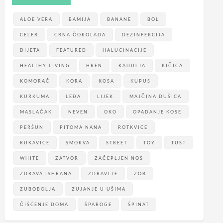
ALOE VERA
BAMIJA
BANANE
BOL
CELER
CRNA ČOKOLADA
DEZINFEKCIJA
DIJETA
FEATURED
HALUCINACIJE
HEALTHY LIVING
HREN
KADULJA
KIČICA
KOMORAČ
KORA
KOSA
KUPUS
KURKUMA
LEĐA
LIJEK
MAJČINA DUŠICA
MASLAČAK
NEVEN
OKO
OPADANJE KOSE
PERŠUN
PITOMA NANA
ROTKVICE
RUKAVICE
SMOKVA
STREET
TOY
TUŠT
WHITE
ZATVOR
ZAČEPLJEN NOS
ZDRAVA ISHRANA
ZDRAVLJE
ZOB
ZUBOBOLJA
ZUJANJE U UŠIMA
ČIŠĆENJE DOMA
ŠPAROGE
ŠPINAT