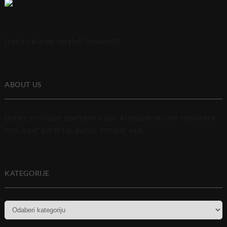
[ruby_related total=5 layout=5]
ABOUT US
Donec tristique porttitor nibh. Aliquam ornare hendrerit
orci, eget porttitor purus tempor sed.
KATEGORIJE
Kategorije