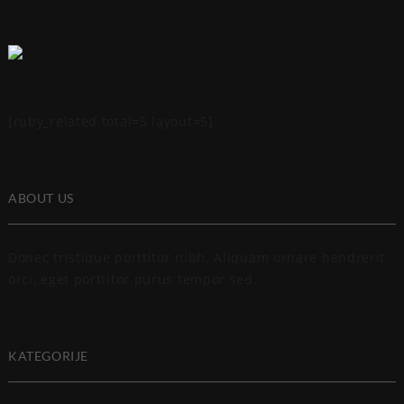
[ruby_related total=5 layout=5]
ABOUT US
Donec tristique porttitor nibh. Aliquam ornare hendrerit
orci, eget porttitor purus tempor sed.
KATEGORIJE