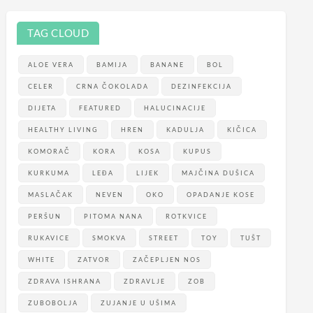
TAG CLOUD
ALOE VERA
BAMIJA
BANANE
BOL
CELER
CRNA ČOKOLADA
DEZINFEKCIJA
DIJETA
FEATURED
HALUCINACIJE
HEALTHY LIVING
HREN
KADULJA
KIČICA
KOMORAČ
KORA
KOSA
KUPUS
KURKUMA
LEĐA
LIJEK
MAJČINA DUŠICA
MASLAČAK
NEVEN
OKO
OPADANJE KOSE
PERŠUN
PITOMA NANA
ROTKVICE
RUKAVICE
SMOKVA
STREET
TOY
TUŠT
WHITE
ZATVOR
ZAČEPLJEN NOS
ZDRAVA ISHRANA
ZDRAVLJE
ZOB
ZUBOBOLJA
ZUJANJE U UŠIMA