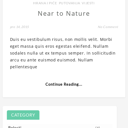
HRANA I PIĆE
,
PUTOVANJA
,
VIJESTI
Near to Nature
pro 14, 2015
No Comment
Duis eu vestibulum risus, non mollis velit. Morbi
eget massa quis eros egestas eleifend. Nullam
sodales nulla ut ex tempus semper. In sollicitudin
arcu eu ante euismod euismod. Nullam
pellentesque
Continue Reading...
CATEGORY
Bolesti
(1)