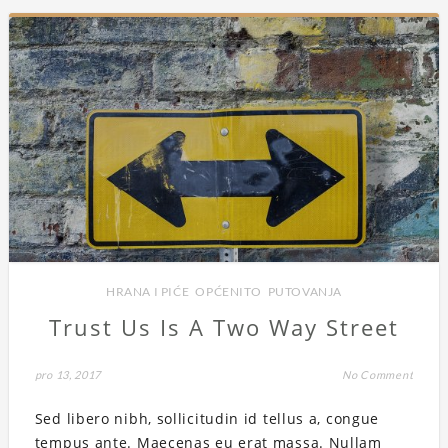
HRANA I PIĆE
,
OPĆENITO
,
PUTOVANJA
Trust Us Is A Two Way Street
pro 13, 2017
No Comment
Sed libero nibh, sollicitudin id tellus a, congue
tempus ante. Maecenas eu erat massa. Nullam