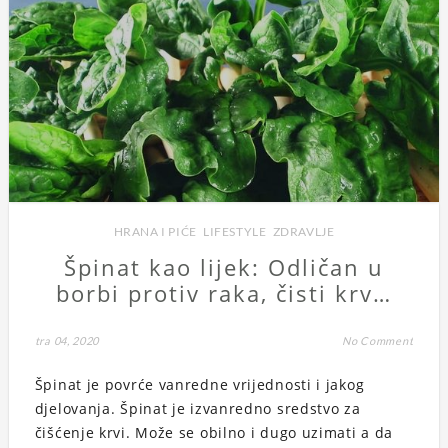
HRANA I PIĆE
,
LIFESTYLE
,
ZDRAVLJE
Špinat kao lijek: Odličan u
borbi protiv raka, čisti krv…
tra 04, 2020
No Comment
Špinat je povrće vanredne vrijednosti i jakog
djelovanja. Špinat je izvanredno sredstvo za
čišćenje krvi. Može se obilno i dugo uzimati a da