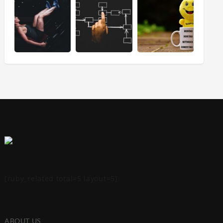
[ruby_related total=5 layout=5]
ABOUT US