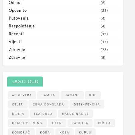
Odmor
(6)
Općenito
(23)
Putovanja
(4)
Raspoloženje
(4)
Recepti
(15)
Vijesti
(17)
Zdravlje
(73)
Zdravlje
(8)
TAG CLOUD
ALOE VERA
BAMIJA
BANANE
BOL
CELER
CRNA ČOKOLADA
DEZINFEKCIJA
DIJETA
FEATURED
HALUCINACIJE
HEALTHY LIVING
HREN
KADULJA
KIČICA
KOMORAČ
KORA
KOSA
KUPUS