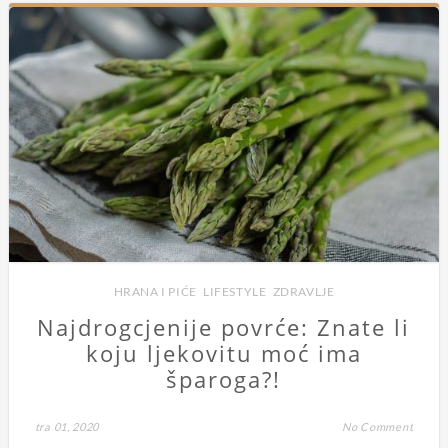
HRANA I PIĆE
,
LIFESTYLE
,
ZDRAVLJE
Najdrogcjenije povrće: Znate li
koju ljekovitu moć ima
šparoga?!
tra 01, 2020
No Comment