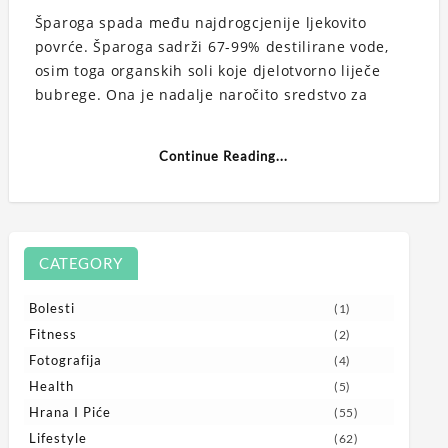
Šparoga spada među najdrogcjenije ljekovito
povrće. Šparoga sadrži 67-99% destilirane vode,
osim toga organskih soli koje djelotvorno liječe
bubrege. Ona je nadalje naročito sredstvo za
Continue Reading...
CATEGORY
Bolesti
(1)
Fitness
(2)
Fotografija
(4)
Health
(5)
Hrana I Piće
(55)
Lifestyle
(62)