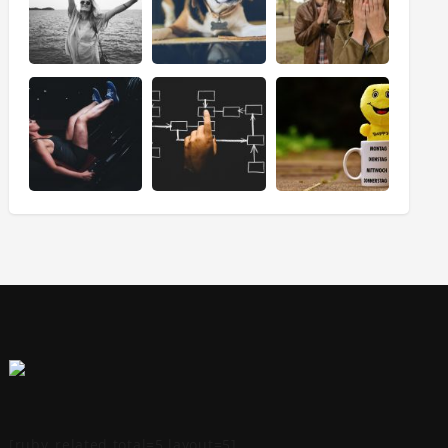
[ruby_related total=5 layout=5]