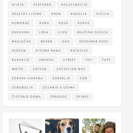
DIJETA
FEATURED
HALUCINACIJE
HEALTHY LIVING
HREN
KADULJA
KIČICA
KOMORAČ
KORA
KOSA
KUPUS
KURKUMA
LEĐA
LIJEK
MAJČINA DUŠICA
MASLAČAK
NEVEN
OKO
OPADANJE KOSE
PERŠUN
PITOMA NANA
ROTKVICE
RUKAVICE
SMOKVA
STREET
TOY
TUŠT
WHITE
ZATVOR
ZAČEPLJEN NOS
ZDRAVA ISHRANA
ZDRAVLJE
ZOB
ZUBOBOLJA
ZUJANJE U UŠIMA
ČIŠĆENJE DOMA
ŠPAROGE
ŠPINAT