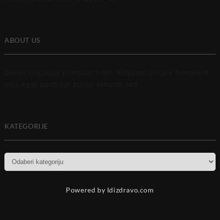
ABOUT US
Donec tristique porttitor nibh. Aliquam ornare hendrerit
orci, eget porttitor purus tempor sed.
KATEGORIJE
Kategorije
Powered by Idizdravo.com