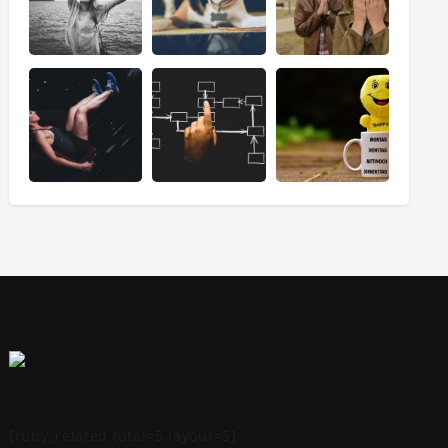
[ruby_related total=5 layout=5]