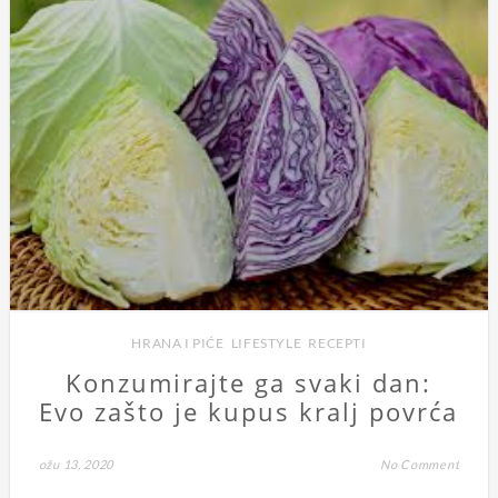
HRANA I PIĆE
,
LIFESTYLE
,
RECEPTI
Konzumirajte ga svaki dan:
Evo zašto je kupus kralj povrća
ožu 13, 2020
No Comment