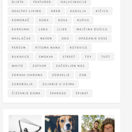
DIJETA
FEATURED
HALUCINACIJE
HEALTHY LIVING
HREN
KADULJA
KIČICA
KOMORAČ
KORA
KOSA
KUPUS
KURKUMA
LEĐA
LIJEK
MAJČINA DUŠICA
MASLAČAK
NEVEN
OKO
OPADANJE KOSE
PERŠUN
PITOMA NANA
ROTKVICE
RUKAVICE
SMOKVA
STREET
TOY
TUŠT
WHITE
ZATVOR
ZAČEPLJEN NOS
ZDRAVA ISHRANA
ZDRAVLJE
ZOB
ZUBOBOLJA
ZUJANJE U UŠIMA
ČIŠĆENJE DOMA
ŠPAROGE
ŠPINAT