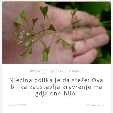
HRANA I PIĆE
,
LIFESTYLE
,
ZDRAVLJE
Njezina odlika je da steže: Ova
biljka zaustavlja kravrenje ma
gdje ono bilo!
ožu 27, 2020
No Comment