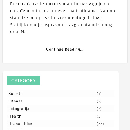
Rusomača raste kao dosadan korov svagdje na
obrađenom tlu, uz puteve i na tratinama. Na dnu
stabljike ima preasto izrezane duge listove.
Stabljika mu je uspravna i razgranata od samog
dna. Na
Continue Reading...
CATEGORY
Bolesti
(1)
Fitness
(2)
Fotografija
(4)
Health
(5)
Hrana I Piće
(55)