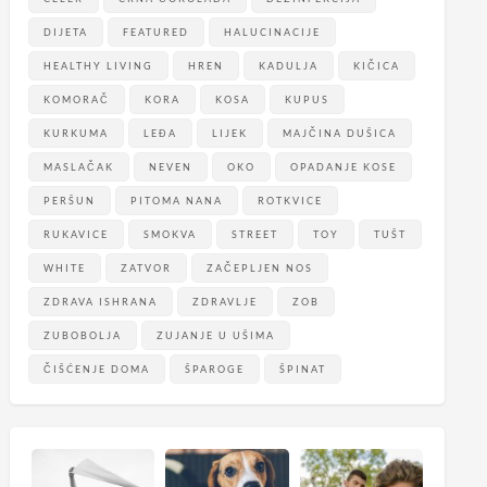
DIJETA
FEATURED
HALUCINACIJE
HEALTHY LIVING
HREN
KADULJA
KIČICA
KOMORAČ
KORA
KOSA
KUPUS
KURKUMA
LEĐA
LIJEK
MAJČINA DUŠICA
MASLAČAK
NEVEN
OKO
OPADANJE KOSE
PERŠUN
PITOMA NANA
ROTKVICE
RUKAVICE
SMOKVA
STREET
TOY
TUŠT
WHITE
ZATVOR
ZAČEPLJEN NOS
ZDRAVA ISHRANA
ZDRAVLJE
ZOB
ZUBOBOLJA
ZUJANJE U UŠIMA
ČIŠĆENJE DOMA
ŠPAROGE
ŠPINAT