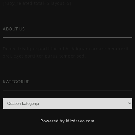
[ruby_related total=5 layout=5]
ABOUT US
Donec tristique porttitor nibh. Aliquam ornare hendrerit
orci, eget porttitor purus tempor sed.
KATEGORIJE
Kategorije
Powered by Idizdravo.com