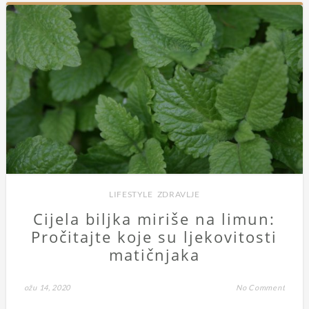
LIFESTYLE
,
ZDRAVLJE
Cijela biljka miriše na limun:
Pročitajte koje su ljekovitosti
matičnjaka
ožu 14, 2020
No Comment