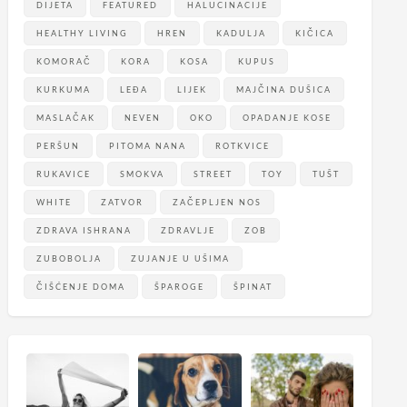
DIJETA
FEATURED
HALUCINACIJE
HEALTHY LIVING
HREN
KADULJA
KIČICA
KOMORAČ
KORA
KOSA
KUPUS
KURKUMA
LEĐA
LIJEK
MAJČINA DUŠICA
MASLAČAK
NEVEN
OKO
OPADANJE KOSE
PERŠUN
PITOMA NANA
ROTKVICE
RUKAVICE
SMOKVA
STREET
TOY
TUŠT
WHITE
ZATVOR
ZAČEPLJEN NOS
ZDRAVA ISHRANA
ZDRAVLJE
ZOB
ZUBOBOLJA
ZUJANJE U UŠIMA
ČIŠĆENJE DOMA
ŠPAROGE
ŠPINAT