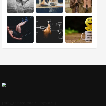
[ruby_related total=5 layout=5]