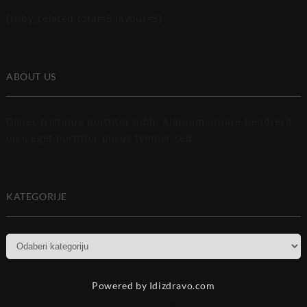
[ruby_related total=5 layout=5]
ABOUT US
Donec tristique porttitor nibh. Aliquam ornare hendrerit
orci, eget porttitor purus tempor sed.
KATEGORIJE
Kategorije
Powered by Idizdravo.com