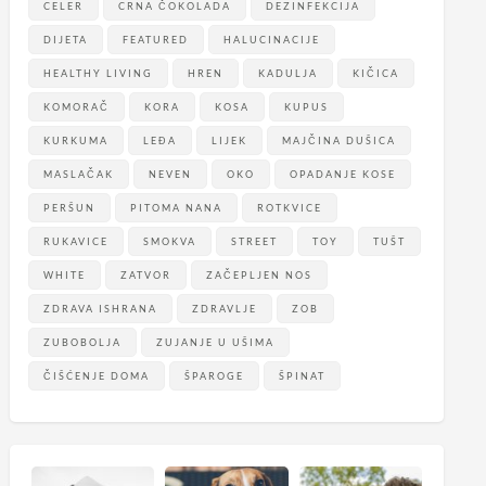
CELER
CRNA ČOKOLADA
DEZINFEKCIJA
DIJETA
FEATURED
HALUCINACIJE
HEALTHY LIVING
HREN
KADULJA
KIČICA
KOMORAČ
KORA
KOSA
KUPUS
KURKUMA
LEĐA
LIJEK
MAJČINA DUŠICA
MASLAČAK
NEVEN
OKO
OPADANJE KOSE
PERŠUN
PITOMA NANA
ROTKVICE
RUKAVICE
SMOKVA
STREET
TOY
TUŠT
WHITE
ZATVOR
ZAČEPLJEN NOS
ZDRAVA ISHRANA
ZDRAVLJE
ZOB
ZUBOBOLJA
ZUJANJE U UŠIMA
ČIŠĆENJE DOMA
ŠPAROGE
ŠPINAT