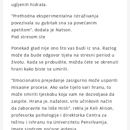
ugljenih hidrata.
“Prethodna eksperimentalna istraživanja
povezivala su gubitak sna sa povećanim
apetitom”, dodala je Natson.
Pod stresom ste
Ponekad glad nije ono što vas budi iz sna. Razlog
može da bude odgovor tijela na stresni period u
životu. Kada se probudite, možda ćete se okrenuti
hrani kako biste se umirili.
“Emocionalno prejedanje zasigurno može usporiti
misaone procese. Ako vaše tijelo vari hranu, to
može smiriti tjeskobu koja vam ne dozvoljava da
zaspite. Hrana je, nažalost, vrlo učinkovit način
da zaboravite na loše misli”, rekla je Keli Alison,
profesorka psihologije i direktorka Centra za
težinu i ishranu na Univerzitetu Pensilvanija.
Imate sindrom noćnog jedenja