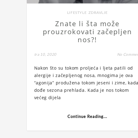
LIFESTYLE
,
ZDRAVLJE
Znate li šta može
prouzrokovati začepljen
nos?!
tra 10, 2020
No Comme
Nakon što su tokom proljeća i ljeta patili od
alergije i začepljenog nosa, mnogima je ova
“agonija” produžena tokom jeseni i zime, kad
dođe sezona prehlada. Kada je nos tokom
većeg dijela
Continue Reading...