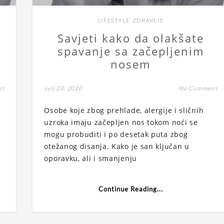
LIFESTYLE
,
ZDRAVLJE
Savjeti kako da olakšate
spavanje sa začepljenim
nosem
nt
velj 20, 2020
No Comment
Osobe koje zbog prehlade, alergije i sličnih
uzroka imaju začepljen nos tokom noći se
a
mogu probuditi i po desetak puta zbog
otežanog disanja. Kako je san ključan u
oporavku, ali i smanjenju
Continue Reading...