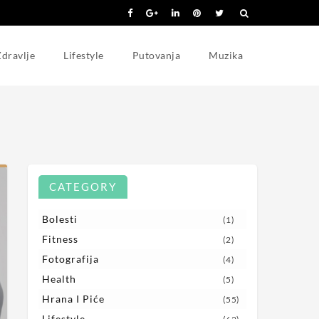
dravlje
Lifestyle
Putovanja
Muzika
CATEGORY
Bolesti
(1)
Fitness
(2)
Fotografija
(4)
Health
(5)
Hrana I Piće
(55)
Lifestyle