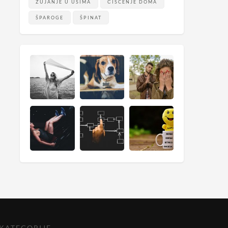
ZUJANJE U UŠIMA
ČIŠĆENJE DOMA
ŠPAROGE
ŠPINAT
KATEGORIJE