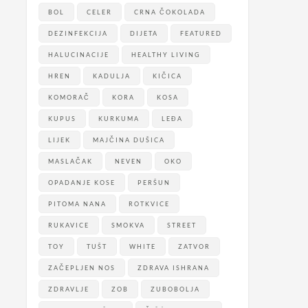
BOL
CELER
CRNA ČOKOLADA
DEZINFEKCIJA
DIJETA
FEATURED
HALUCINACIJE
HEALTHY LIVING
HREN
KADULJA
KIČICA
KOMORAČ
KORA
KOSA
KUPUS
KURKUMA
LEĐA
LIJEK
MAJČINA DUŠICA
MASLAČAK
NEVEN
OKO
OPADANJE KOSE
PERŠUN
PITOMA NANA
ROTKVICE
RUKAVICE
SMOKVA
STREET
TOY
TUŠT
WHITE
ZATVOR
ZAČEPLJEN NOS
ZDRAVA ISHRANA
ZDRAVLJE
ZOB
ZUBOBOLJA