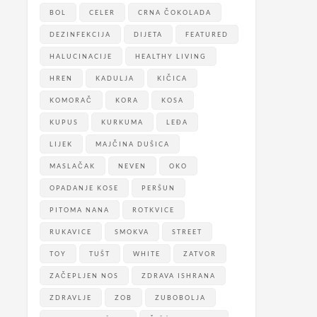
BOL
CELER
CRNA ČOKOLADA
DEZINFEKCIJA
DIJETA
FEATURED
HALUCINACIJE
HEALTHY LIVING
HREN
KADULJA
KIČICA
KOMORAČ
KORA
KOSA
KUPUS
KURKUMA
LEĐA
LIJEK
MAJČINA DUŠICA
MASLAČAK
NEVEN
OKO
OPADANJE KOSE
PERŠUN
PITOMA NANA
ROTKVICE
RUKAVICE
SMOKVA
STREET
TOY
TUŠT
WHITE
ZATVOR
ZAČEPLJEN NOS
ZDRAVA ISHRANA
ZDRAVLJE
ZOB
ZUBOBOLJA