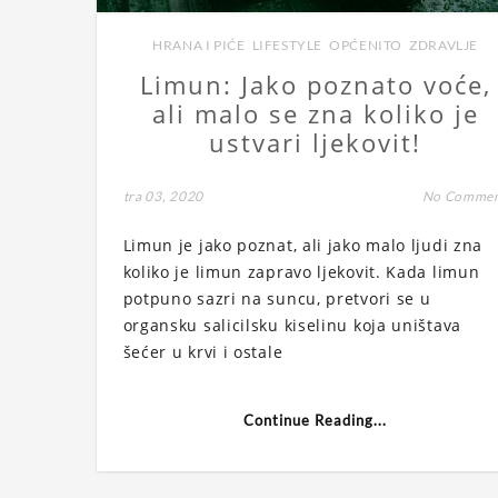
HRANA I PIĆE
,
LIFESTYLE
,
OPĆENITO
,
ZDRAVLJE
Limun: Jako poznato voće,
ali malo se zna koliko je
ustvari ljekovit!
tra 03, 2020
No Comme
Limun je jako poznat, ali jako malo ljudi zna
koliko je limun zapravo ljekovit. Kada limun
potpuno sazri na suncu, pretvori se u
organsku salicilsku kiselinu koja uništava
šećer u krvi i ostale
Continue Reading...