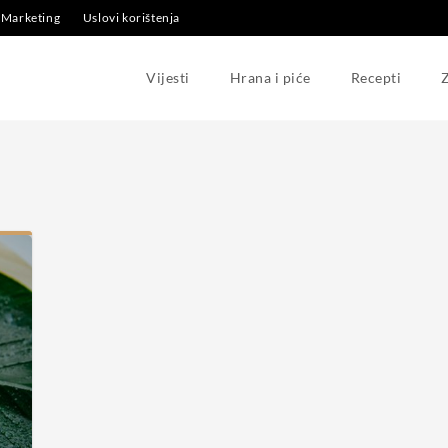
Marketing
Uslovi korištenja
Vijesti
Hrana i piće
Recepti
Z