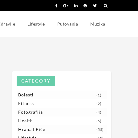
dravlje
Lifestyle
Putovanja
Muzika
CATEGORY
Bolesti
(1)
Fitness
(2)
Fotografija
(4)
Health
(5)
Hrana I Piće
(55)
Lifestyle