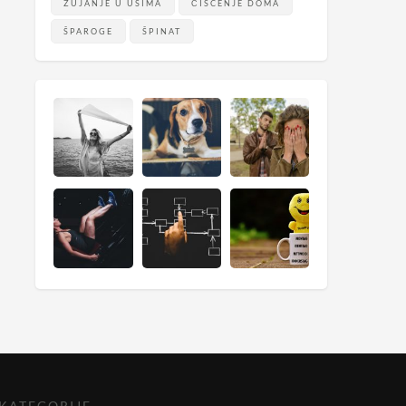
ZUJANJE U UŠIMA
ČIŠĆENJE DOMA
ŠPAROGE
ŠPINAT
KATEGORIJE