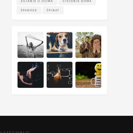
ZUJANJE U UŠIMA
ČIŠĆENJE DOMA
ŠPAROGE
ŠPINAT
KATEGORIJE