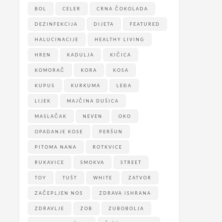
BOL
CELER
CRNA ČOKOLADA
DEZINFEKCIJA
DIJETA
FEATURED
HALUCINACIJE
HEALTHY LIVING
HREN
KADULJA
KIČICA
KOMORAČ
KORA
KOSA
KUPUS
KURKUMA
LEĐA
LIJEK
MAJČINA DUŠICA
MASLAČAK
NEVEN
OKO
OPADANJE KOSE
PERŠUN
PITOMA NANA
ROTKVICE
RUKAVICE
SMOKVA
STREET
TOY
TUŠT
WHITE
ZATVOR
ZAČEPLJEN NOS
ZDRAVA ISHRANA
ZDRAVLJE
ZOB
ZUBOBOLJA