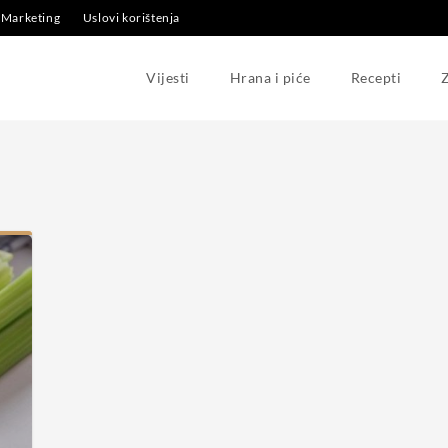
Marketing
Uslovi korištenja
Vijesti
Hrana i piće
Recepti
Z