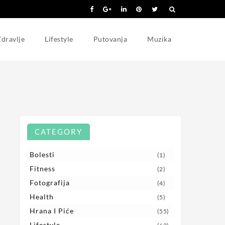
dravlje
Lifestyle
Putovanja
Muzika
CATEGORY
Bolesti
(1)
Fitness
(2)
Fotografija
(4)
Health
(5)
Hrana I Piće
(55)
Lifestyle