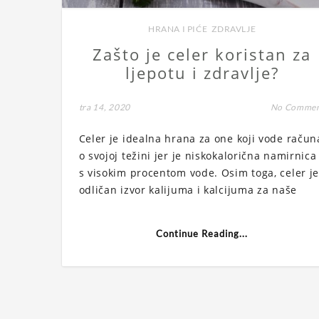
HRANA I PIĆE
,
ZDRAVLJE
Zašto je celer koristan za
ljepotu i zdravlje?
tra 14, 2020
No Comme
Celer je idealna hrana za one koji vode račun
o svojoj težini jer je niskokalorična namirnica
s visokim procentom vode. Osim toga, celer j
odličan izvor kalijuma i kalcijuma za naše
Continue Reading...