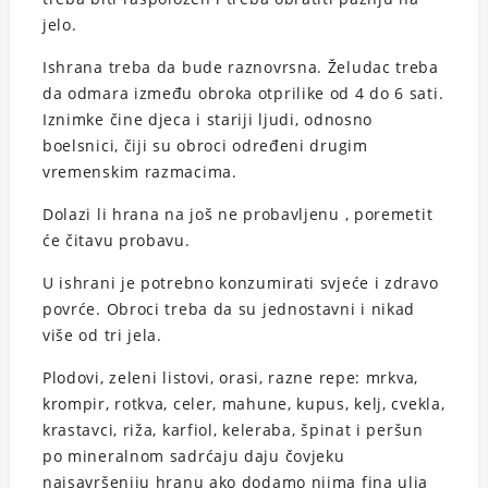
jelo.
Ishrana treba da bude raznovrsna. Želudac treba
da odmara između obroka otprilike od 4 do 6 sati.
Iznimke čine djeca i stariji ljudi, odnosno
boelsnici, čiji su obroci određeni drugim
vremenskim razmacima.
Dolazi li hrana na još ne probavljenu , poremetit
će čitavu probavu.
U ishrani je potrebno konzumirati svjeće i zdravo
povrće. Obroci treba da su jednostavni i nikad
više od tri jela.
Plodovi, zeleni listovi, orasi, razne repe: mrkva,
krompir, rotkva, celer, mahune, kupus, kelj, cvekla,
krastavci, riža, karfiol, keleraba, špinat i peršun
po mineralnom sadrćaju daju čovjeku
najsavršeniju hranu ako dodamo njima fina ulja