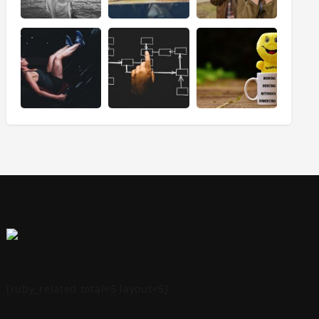
[ruby_related total=5 layout=5]