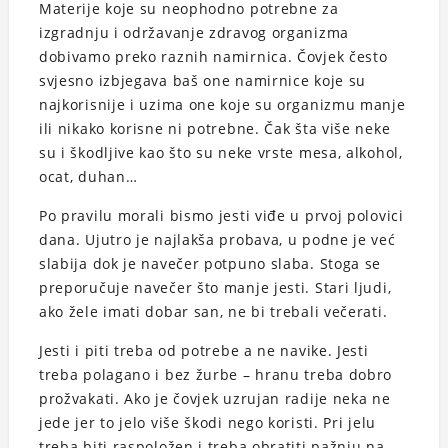
Materije koje su neophodno potrebne za
izgradnju i održavanje zdravog organizma
dobivamo preko raznih namirnica. Čovjek često
svjesno izbjegava baš one namirnice koje su
najkorisnije i uzima one koje su organizmu manje
ili nikako korisne ni potrebne. Čak šta više neke
su i škodljive kao što su neke vrste mesa, alkohol,
ocat, duhan…
Po pravilu morali bismo jesti viđe u prvoj polovici
dana. Ujutro je najlakša probava, u podne je već
slabija dok je navečer potpuno slaba. Stoga se
preporučuje navečer što manje jesti. Stari ljudi,
ako žele imati dobar san, ne bi trebali večerati.
Jesti i piti treba od potrebe a ne navike. Jesti
treba polagano i bez žurbe – hranu treba dobro
prožvakati. Ako je čovjek uzrujan radije neka ne
jede jer to jelo više škodi nego koristi. Pri jelu
treba biti raspoložen i treba obratiti pažnju na