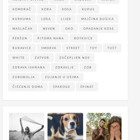
KOMORAČ
KORA
KOSA
KUPUS
KURKUMA
LEĐA
LIJEK
MAJČINA DUŠICA
MASLAČAK
NEVEN
OKO
OPADANJE KOSE
PERŠUN
PITOMA NANA
ROTKVICE
RUKAVICE
SMOKVA
STREET
TOY
TUŠT
WHITE
ZATVOR
ZAČEPLJEN NOS
ZDRAVA ISHRANA
ZDRAVLJE
ZOB
ZUBOBOLJA
ZUJANJE U UŠIMA
ČIŠĆENJE DOMA
ŠPAROGE
ŠPINAT