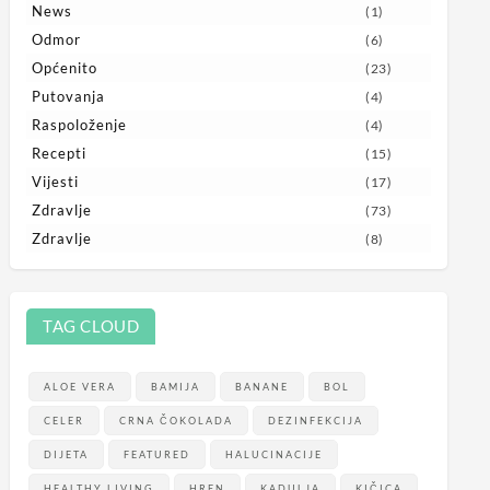
News
(1)
Odmor
(6)
Općenito
(23)
Putovanja
(4)
Raspoloženje
(4)
Recepti
(15)
Vijesti
(17)
Zdravlje
(73)
Zdravlje
(8)
TAG CLOUD
ALOE VERA
BAMIJA
BANANE
BOL
CELER
CRNA ČOKOLADA
DEZINFEKCIJA
DIJETA
FEATURED
HALUCINACIJE
HEALTHY LIVING
HREN
KADULJA
KIČICA