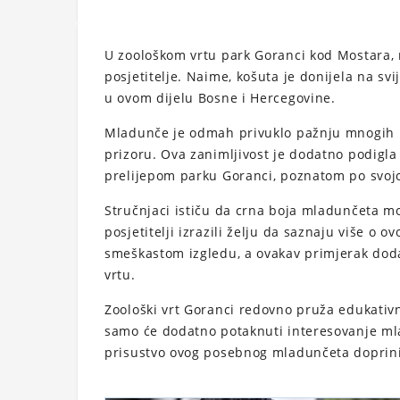
U zoološkom vrtu park Goranci kod Mostara, 
posjetitelje. Naime, košuta je donijela na sv
u ovom dijelu Bosne i Hercegovine.
Mladunče je odmah privuklo pažnju mnogih po
prizoru. Ova zanimljivost je dodatno podigla 
prelijepom parku Goranci, poznatom po svojoj 
Stručnjaci ističu da crna boja mladunčeta mo
posjetitelji izrazili želju da saznaju više 
smeškastom izgledu, a ovakav primjerak doda
vrtu.
Zoološki vrt Goranci redovno pruža edukativn
samo će dodatno potaknuti interesovanje mladi
prisustvo ovog posebnog mladunčeta doprinije