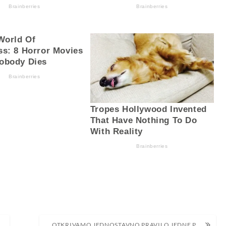
OTKRIVAMO JEDNOSTAVNO PRAVILO JEDNE POVRŠINE: KAKO BRZO I EFIKASNO OČISTITI SVOJ DOM!