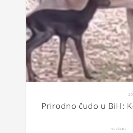
ZD
Prirodno čudo u BiH: K
redakcija