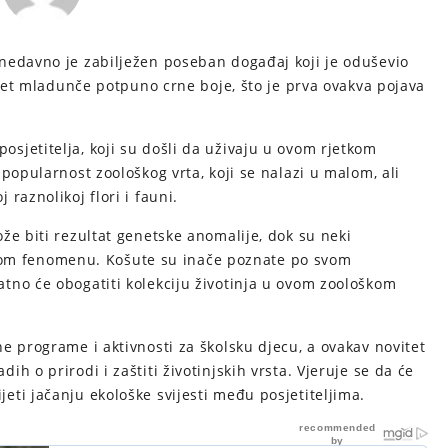
nedavno je zabilježen poseban događaj koji je oduševio
ijet mladunče potpuno crne boje, što je prva ovakva pojava
sjetitelja, koji su došli da uživaju u ovom rjetkom
popularnost zoološkog vrta, koji se nalazi u malom, ali
raznolikoj flori i fauni.
že biti rezultat genetske anomalije, dok su neki
o ovom fenomenu. Košute su inače poznate po svom
tno će obogatiti kolekciju životinja u ovom zoološkom
e programe i aktivnosti za školsku djecu, a ovakav novitet
h o prirodi i zaštiti životinjskih vrsta. Vjeruje se da će
ti jačanju ekološke svijesti među posjetiteljima.