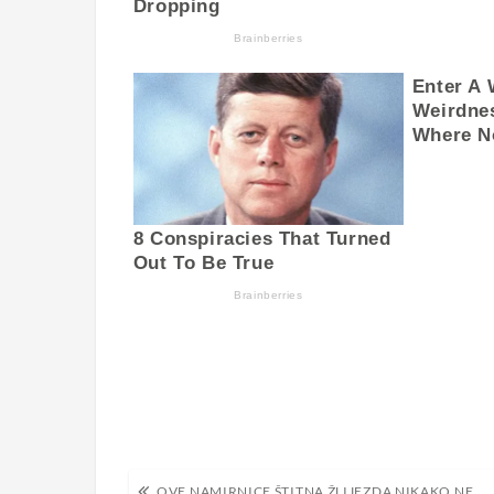
Navigacija
OVE NAMIRNICE ŠTITNA ŽLIJEZDA NIKAKO NE VOLI