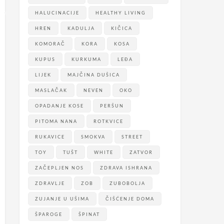
HALUCINACIJE
HEALTHY LIVING
HREN
KADULJA
KIČICA
KOMORAČ
KORA
KOSA
KUPUS
KURKUMA
LEĐA
LIJEK
MAJČINA DUŠICA
MASLAČAK
NEVEN
OKO
OPADANJE KOSE
PERŠUN
PITOMA NANA
ROTKVICE
RUKAVICE
SMOKVA
STREET
TOY
TUŠT
WHITE
ZATVOR
ZAČEPLJEN NOS
ZDRAVA ISHRANA
ZDRAVLJE
ZOB
ZUBOBOLJA
ZUJANJE U UŠIMA
ČIŠĆENJE DOMA
ŠPAROGE
ŠPINAT