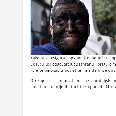
Kako bi se osigurao opstanak mladunčeta, u
uključujući odgovarajuću ishranu i brigu o m
koje će omogućiti posjetiteljima da bliže upo
Očekuje se da će mladunče, uz starateljsku nj
dodatno unaprijediti turistička ponuda Mosta