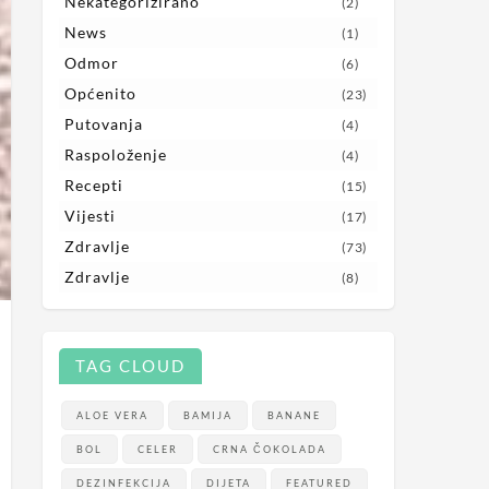
Nekategorizirano
(2)
News
(1)
Odmor
(6)
Općenito
(23)
Putovanja
(4)
Raspoloženje
(4)
Recepti
(15)
Vijesti
(17)
Zdravlje
(73)
Zdravlje
(8)
TAG CLOUD
ALOE VERA
BAMIJA
BANANE
BOL
CELER
CRNA ČOKOLADA
DEZINFEKCIJA
DIJETA
FEATURED