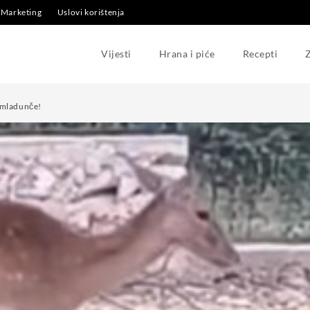
Marketing
Uslovi korištenja
Vijesti
Hrana i piće
Recepti
Z
 mladunče!