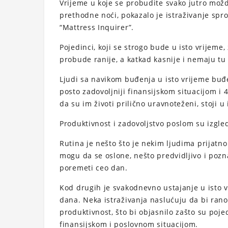
Vrijeme u koje se probudite svako jutro mož
prethodne noći, pokazalo je istraživanje spr
“Mattress Inquirer”.
Pojedinci, koji se strogo bude u isto vrijeme,
probude ranije, a katkad kasnije i nemaju tu 
Ljudi sa navikom buđenja u isto vrijeme buđen
posto zadovoljniji finansijskom situacijom i 4
da su im životi prilično uravnoteženi, stoji u 
Produktivnost i zadovoljstvo poslom su izgled
Rutina je nešto što je nekim ljudima prijatno 
mogu da se oslone, nešto predvidljivo i poz
poremeti ceo dan.
Kod drugih je svakodnevno ustajanje u isto 
dana. Neka istraživanja naslućuju da bi ran
produktivnost, što bi objasnilo zašto su poje
finansijskom i poslovnom situacijom.