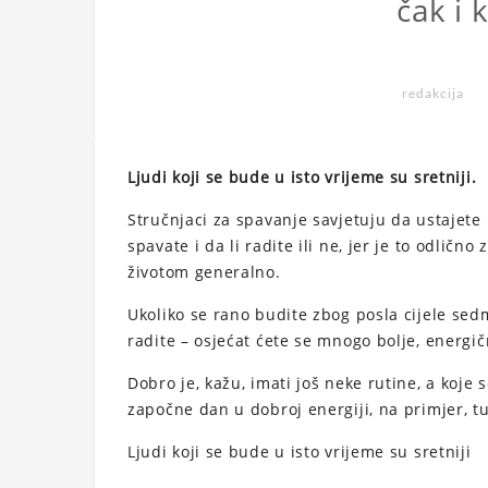
čak i 
redakcija
Ljudi koji se bude u isto vrijeme su sretniji.
Stručnjaci za spavanje savjetuju da ustajete 
spavate i da li radite ili ne, jer je to odlično
životom generalno.
Ukoliko se rano budite zbog posla cijele sed
radite – osjećat ćete se mnogo bolje, energič
Dobro je, kažu, imati još neke rutine, a koj
započne dan u dobroj energiji, na primjer, tuš
Ljudi koji se bude u isto vrijeme su sretniji