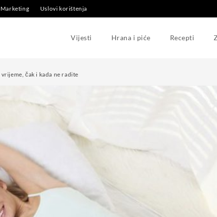
Marketing
Uslovi korištenja
Vijesti
Hrana i piće
Recepti
Z
 vrijeme, čak i kada ne radite