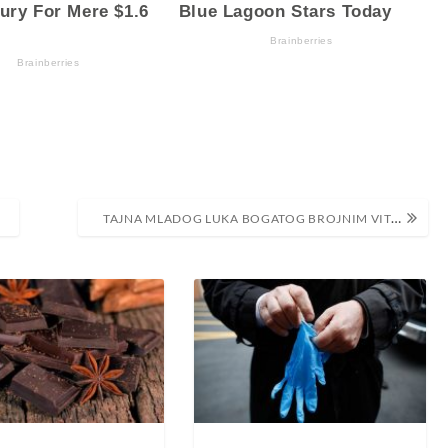
TAJNA MLADOG LUKA BOGATOG BROJNIM VITAMINIMA: NEVJEROVATNO JE ZBOG ČEGA JE DOBRO JESTI OVO POVRĆE