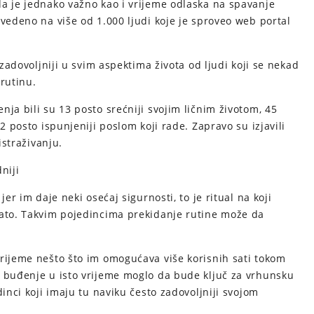
da je jednako važno kao i vrijeme odlaska na spavanje
ovedeno na više od 1.000 ljudi koje je sproveo web portal
 zadovoljniji u svim aspektima života od ljudi koji se nekad
rutinu.
ja bili su 13 posto srećniji svojim ličnim životom, 45
2 posto ispunjeniji poslom koji rade. Zapravo su izjavili
istraživanju.
niji
jer im daje neki osećaj sigurnosti, to je ritual na koji
nato. Takvim pojedincima prekidanje rutine može da
vrijeme nešto što im omogućava više korisnih sati tokom
o buđenje u isto vrijeme moglo da bude ključ za vrhunsku
dinci koji imaju tu naviku često zadovoljniji svojom