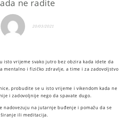
kada ne radite
20/03/2021
u isto vrijeme svako jutro bez obzira kada idete da
 za mentalno i fizičko zdravlje, a time i za zadovoljstvo
mice, probudite se u isto vrijeme i vikendom kada ne
nije i zadovoljnije nego da spavate dugo.
e se nadovezuju na jutarnje buđenje i pomažu da se
iranje ili meditacija.