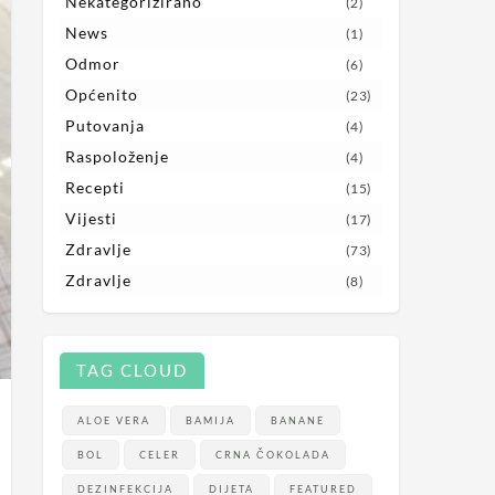
Nekategorizirano
(2)
News
(1)
Odmor
(6)
Općenito
(23)
Putovanja
(4)
Raspoloženje
(4)
Recepti
(15)
Vijesti
(17)
Zdravlje
(73)
Zdravlje
(8)
TAG CLOUD
ALOE VERA
BAMIJA
BANANE
BOL
CELER
CRNA ČOKOLADA
DEZINFEKCIJA
DIJETA
FEATURED