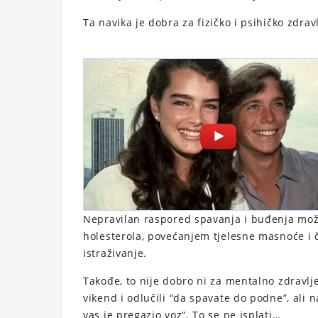
Ta navika je dobra za fizičko i psihičko zdrav
Nepravilan raspored spavanja i buđenja mož
holesterola, povećanjem tjelesne masnoće i čin
istraživanje.
Takođe, to nije dobro ni za mentalno zdravlje.
vikend i odlučili “da spavate do podne”, ali 
vas je pregazio voz”. To se ne isplati…