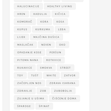
HALUCINACIJE
HEALTHY LIVING
HREN
KADULJA
KIČICA
KOMORAČ
KORA
KOSA
KUPUS
KURKUMA
LEĐA
LIJEK
MAJČINA DUŠICA
MASLAČAK
NEVEN
OKO
OPADANJE KOSE
PERŠUN
PITOMA NANA
ROTKVICE
RUKAVICE
SMOKVA
STREET
TOY
TUŠT
WHITE
ZATVOR
ZAČEPLJEN NOS
ZDRAVA ISHRANA
ZDRAVLJE
ZOB
ZUBOBOLJA
ZUJANJE U UŠIMA
ČIŠĆENJE DOMA
ŠPAROGE
ŠPINAT