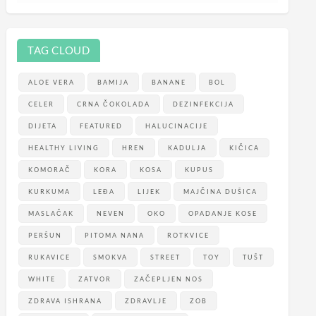
TAG CLOUD
ALOE VERA
BAMIJA
BANANE
BOL
CELER
CRNA ČOKOLADA
DEZINFEKCIJA
DIJETA
FEATURED
HALUCINACIJE
HEALTHY LIVING
HREN
KADULJA
KIČICA
KOMORAČ
KORA
KOSA
KUPUS
KURKUMA
LEĐA
LIJEK
MAJČINA DUŠICA
MASLAČAK
NEVEN
OKO
OPADANJE KOSE
PERŠUN
PITOMA NANA
ROTKVICE
RUKAVICE
SMOKVA
STREET
TOY
TUŠT
WHITE
ZATVOR
ZAČEPLJEN NOS
ZDRAVA ISHRANA
ZDRAVLJE
ZOB