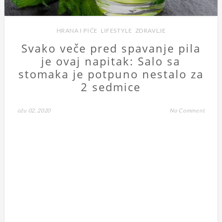
HRANA I PIĆE
,
LIFESTYLE
,
ZDRAVLJE
Svako veče pred spavanje pila
je ovaj napitak: Salo sa
stomaka je potpuno nestalo za
2 sedmice
ožu 02, 2020
No Comment