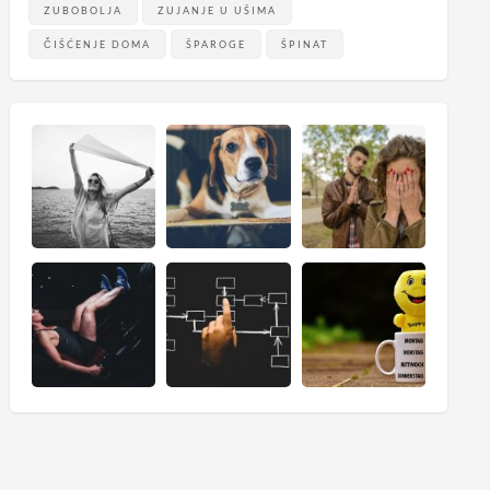
ZUBOBOLJA
ZUJANJE U UŠIMA
ČIŠĆENJE DOMA
ŠPAROGE
ŠPINAT