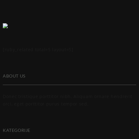
[ruby_related total=5 layout=5]
ABOUT US
Donec tristique porttitor nibh. Aliquam ornare hendrerit
orci, eget porttitor purus tempor sed.
KATEGORIJE