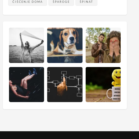
ČIŠĆENJE DOMA
ŠPAROGE
ŠPINAT