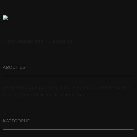
[ruby_related total=5 layout=5]
ABOUT US
Donec tristique porttitor nibh. Aliquam ornare hendrerit
orci, eget porttitor purus tempor sed.
KATEGORIJE