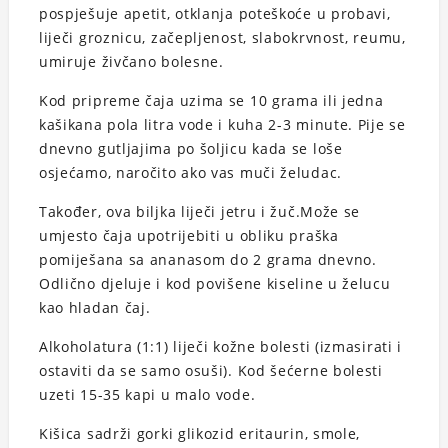
pospješuje apetit, otklanja poteškoće u probavi,
liječi groznicu, začepljenost, slabokrvnost, reumu,
umiruje živčano bolesne.
Kod pripreme čaja uzima se 10 grama ili jedna
kašikana pola litra vode i kuha 2-3 minute. Pije se
dnevno gutljajima po šoljicu kada se loše
osjećamo, naročito ako vas muči želudac.
Također, ova biljka liječi jetru i žuč.Može se
umjesto čaja upotrijebiti u obliku praška
pomiješana sa ananasom do 2 grama dnevno.
Odlično djeluje i kod povišene kiseline u želucu
kao hladan čaj.
Alkoholatura (1:1) liječi kožne bolesti (izmasirati i
ostaviti da se samo osuši). Kod šećerne bolesti
uzeti 15-35 kapi u malo vode.
Kišica sadrži gorki glikozid eritaurin, smole,