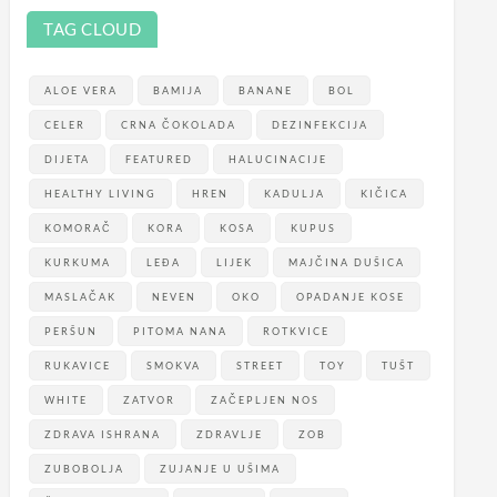
TAG CLOUD
ALOE VERA
BAMIJA
BANANE
BOL
CELER
CRNA ČOKOLADA
DEZINFEKCIJA
DIJETA
FEATURED
HALUCINACIJE
HEALTHY LIVING
HREN
KADULJA
KIČICA
KOMORAČ
KORA
KOSA
KUPUS
KURKUMA
LEĐA
LIJEK
MAJČINA DUŠICA
MASLAČAK
NEVEN
OKO
OPADANJE KOSE
PERŠUN
PITOMA NANA
ROTKVICE
RUKAVICE
SMOKVA
STREET
TOY
TUŠT
WHITE
ZATVOR
ZAČEPLJEN NOS
ZDRAVA ISHRANA
ZDRAVLJE
ZOB
ZUBOBOLJA
ZUJANJE U UŠIMA