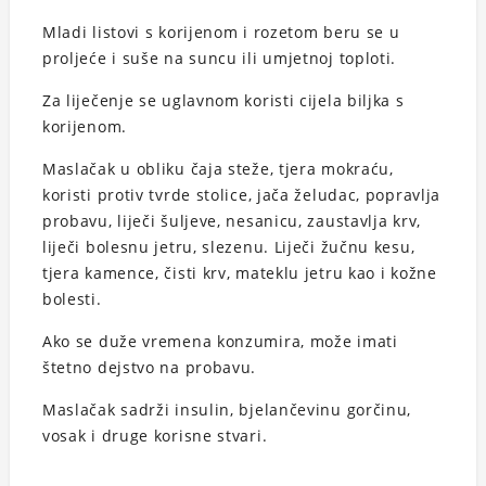
Mladi listovi s korijenom i rozetom beru se u
proljeće i suše na suncu ili umjetnoj toploti.
Za liječenje se uglavnom koristi cijela biljka s
korijenom.
Maslačak u obliku čaja steže, tjera mokraću,
koristi protiv tvrde stolice, jača želudac, popravlja
probavu, liječi šuljeve, nesanicu, zaustavlja krv,
liječi bolesnu jetru, slezenu. Liječi žučnu kesu,
tjera kamence, čisti krv, mateklu jetru kao i kožne
bolesti.
Ako se duže vremena konzumira, može imati
štetno dejstvo na probavu.
Maslačak sadrži insulin, bjelančevinu gorčinu,
vosak i druge korisne stvari.