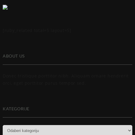
[ruby_related total=5 layout=5]
ABOUT US
Donec tristique porttitor nibh. Aliquam ornare hendrerit
orci, eget porttitor purus tempor sed.
KATEGORIJE
Kategorije