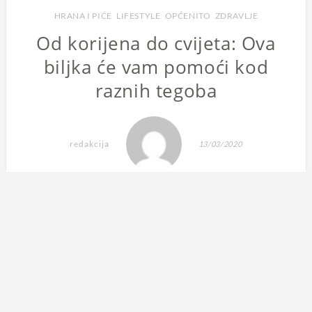
HRANA I PIĆE
,
LIFESTYLE
,
OPĆENITO
,
ZDRAVLJE
Od korijena do cvijeta: Ova
biljka će vam pomoći kod
raznih tegoba
redakcija
13/03/2020