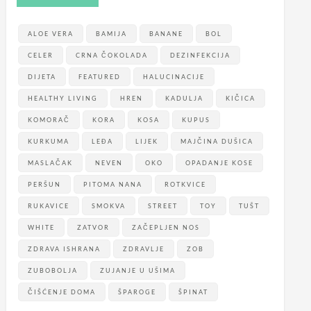
ALOE VERA
BAMIJA
BANANE
BOL
CELER
CRNA ČOKOLADA
DEZINFEKCIJA
DIJETA
FEATURED
HALUCINACIJE
HEALTHY LIVING
HREN
KADULJA
KIČICA
KOMORAČ
KORA
KOSA
KUPUS
KURKUMA
LEĐA
LIJEK
MAJČINA DUŠICA
MASLAČAK
NEVEN
OKO
OPADANJE KOSE
PERŠUN
PITOMA NANA
ROTKVICE
RUKAVICE
SMOKVA
STREET
TOY
TUŠT
WHITE
ZATVOR
ZAČEPLJEN NOS
ZDRAVA ISHRANA
ZDRAVLJE
ZOB
ZUBOBOLJA
ZUJANJE U UŠIMA
ČIŠĆENJE DOMA
ŠPAROGE
ŠPINAT