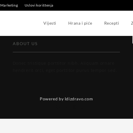
Marketing
Uslovi korištenja
[ruby_related total=5 layout=5]
Vijesti
Hrana i piće
Recepti
Z
ABOUT US
Donec tristique porttitor nibh. Aliquam ornare
hendrerit orci, eget porttitor purus tempor sed.
Powered by Idizdravo.com