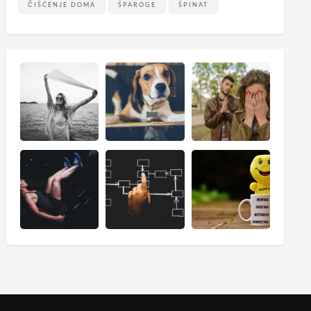
ČIŠĆENJE DOMA
ŠPAROGE
ŠPINAT