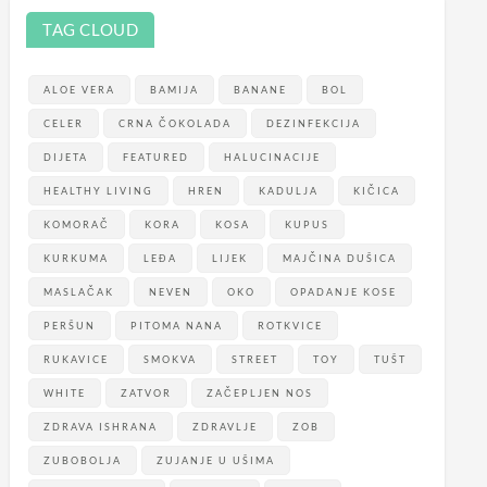
TAG CLOUD
ALOE VERA
BAMIJA
BANANE
BOL
CELER
CRNA ČOKOLADA
DEZINFEKCIJA
DIJETA
FEATURED
HALUCINACIJE
HEALTHY LIVING
HREN
KADULJA
KIČICA
KOMORAČ
KORA
KOSA
KUPUS
KURKUMA
LEĐA
LIJEK
MAJČINA DUŠICA
MASLAČAK
NEVEN
OKO
OPADANJE KOSE
PERŠUN
PITOMA NANA
ROTKVICE
RUKAVICE
SMOKVA
STREET
TOY
TUŠT
WHITE
ZATVOR
ZAČEPLJEN NOS
ZDRAVA ISHRANA
ZDRAVLJE
ZOB
ZUBOBOLJA
ZUJANJE U UŠIMA