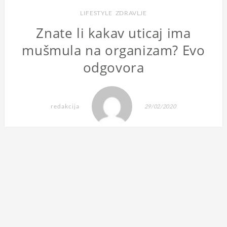
LIFESTYLE
,
ZDRAVLJE
Znate li kakav uticaj ima
mušmula na organizam? Evo
odgovora
redakcija
29/02/2020