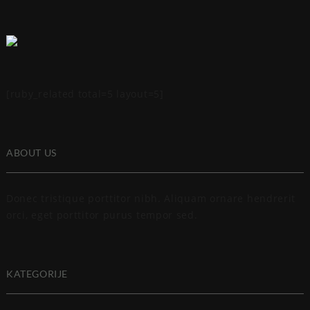
[ruby_related total=5 layout=5]
ABOUT US
Donec tristique porttitor nibh. Aliquam ornare hendrerit
orci, eget porttitor purus tempor sed.
KATEGORIJE